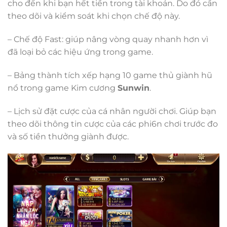
cho đến khi bạn hết tiền trong tài khoản. Do đó cần
theo dõi và kiểm soát khi chọn chế độ này.
– Chế độ Fast: giúp nâng vòng quay nhanh hơn vì
đã loại bỏ các hiệu ứng trong game.
– Bảng thành tích xếp hạng 10 game thủ giành hũ
nổ trong game Kim cương
Sunwin
.
– Lịch sử đặt cược của cá nhân người chơi. Giúp bạn
theo dõi thông tin cược của các phi6n chơi trước đo
và số tiền thưởng giành được.