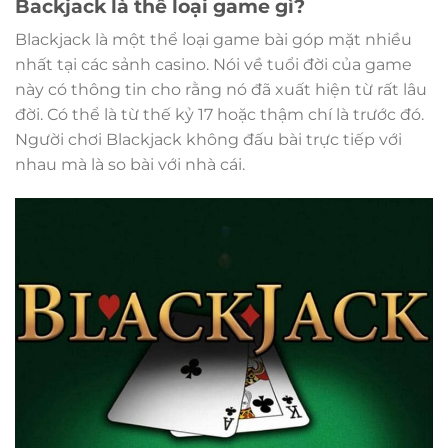
Backjack là thể loại game gì?
Blackjack là một thể loại game bài góp mặt nhiều
nhất tại các sảnh casino. Nói về tuổi đời của game
này có thông tin cho rằng nó đã xuất hiện từ rất lâu
đời. Có thể là từ thế kỷ 17 hoặc thậm chí là trước đó.
Người chơi Blackjack không đấu bài trực tiếp với
nhau mà là so bài với nhà cái.