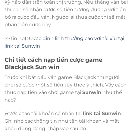
kỳ hấp dẫn trên toàn thị trường. Nếu thắng ván bài
thì bạn sẽ nhận được số tiền tương đương với tiền
bỏ ra cược đầu ván. Ngược lại thua cuộc thì sẽ mất
phần tiền cược này.
>>Tin hot:
Cược đỉnh lĩnh thưởng cao với tài xỉu tại
link tải Sunwin
Chi tiết cách nạp tiền cược game
Blackjack Sun win
Trước khi bắt đầu ván game Blackjack thì người
chơi sẽ cược một số tiền tùy theo ý thích. Vậy cách
thức nạp tiền vào chơi game tại
Sunwin
như thế
nào?
Bước 1
: tạo tài khoản cá nhân tại
link tai Sunwin
.
Ghi nhớ các thông tin như tên tài khoản và mật
khẩu dùng đăng nhập vào sau đó.