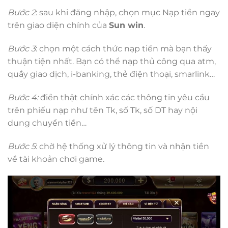
Bước 2
: sau khi đăng nhập, chọn mục Nạp tiền ngay
trên giao diện chính của
Sun win
.
Bước 3
: chọn một cách thức nạp tiền mà bạn thấy
thuận tiện nhất. Bạn có thể nạp thủ công qua atm,
quầy giao dịch, i-banking, thẻ điện thoại, smarlink…
Bước 4:
điền thật chính xác các thông tin yêu cầu
trên phiếu nạp như tên Tk, số Tk, số DT hay nội
dung chuyển tiền…
Bước 5
: chờ hệ thống xử lý thông tin và nhận tiền
về tài khoản chơi game.