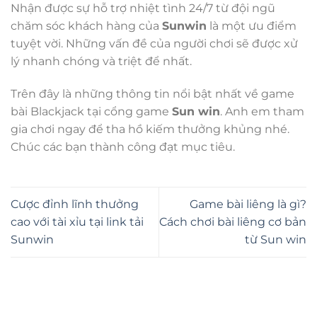
Nhận được sự hỗ trợ nhiệt tình 24/7 từ đội ngũ
chăm sóc khách hàng của
Sunwin
là một ưu điểm
tuyệt vời. Những vấn đề của người chơi sẽ được xử
lý nhanh chóng và triệt để nhất.
Trên đây là những thông tin nổi bật nhất về game
bài Blackjack tại cổng game
Sun win
. Anh em tham
gia chơi ngay để tha hồ kiếm thưởng khủng nhé.
Chúc các bạn thành công đạt mục tiêu.
Cược đỉnh lĩnh thưởng
Game bài liêng là gì?
cao với tài xỉu tại link tải
Cách chơi bài liêng cơ bản
Sunwin
từ Sun win