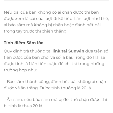
Nếu bài của bạn không có ai chặn được thì bạn
được xem là cái của lượt đi kế tiếp. Lần lượt như thế,
ai báo sâm mà không bị chặn hoặc đánh hết bài
trong tay trước thì chiến thắng.
Tính điểm Sâm lốc
Quy định trả thưởng tại
link tai Sunwin
dựa trên số
tiền cược của bàn chơi và số lá bài. Trong đó 1 lá sẽ
được tính là 1 lần tiền cược để chi trả trong những
trường hợp như:
– Báo sâm thành công, đánh hết bài không ai chặn
được và ăn trắng. Được tính thưởng là 20 lá.
– Ăn sâm: nếu báo sâm mà bị đối thủ chặn được thì
bị tính là thua 20 lá.