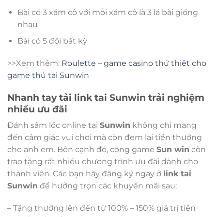
Bài có 3 xám cô với mỗi xám cô là 3 lá bài giống
nhau
Bài có 5 đôi bất kỳ
>>Xem thêm:
Roulette – game casino thứ thiệt cho
game thủ tai Sunwin
Nhanh tay tải link tai Sunwin trải nghiệm
nhiều ưu đãi
Đánh sâm lốc online tại
Sunwin
không chỉ mang
đến cảm giác vui chơi mà còn đem lại tiền thưởng
cho anh em. Bên cạnh đó, cổng game
Sun win
còn
trao tặng rất nhiều chương trình ưu đãi dành cho
thành viên. Các bạn hãy đăng ký ngay ở
link tai
Sunwin
để hưởng trọn các khuyến mãi sau:
– Tặng thưởng lên đến từ 100% – 150% giá trị tiền