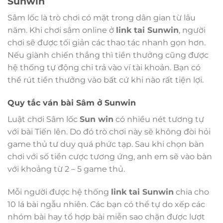
Sunwin
Sâm lốc là trò chơi có mặt trong dân gian từ lâu
năm. Khi chơi sâm online ở
link tai Sunwin
, người
chơi sẽ được tối giản các thao tác nhanh gọn hơn.
Nếu giành chiến thắng thì tiền thưởng cũng được
hệ thống tự động chi trả vào ví tài khoản. Bạn có
thể rút tiền thưởng vào bất cứ khi nào rất tiện lợi.
Quy tắc ván bài Sâm ở Sunwin
Luật chơi Sâm lốc
Sun win
có nhiều nét tương tự
với bài Tiến lên. Do đó trò chơi này sẽ không đòi hỏi
game thủ tư duy quá phức tạp. Sau khi chọn bàn
chơi với số tiền cược tương ứng, anh em sẽ vào bàn
với khoảng từ 2 – 5 game thủ.
Mỗi người được hệ thống
link tai Sunwin
chia cho
10 lá bài ngẫu nhiên. Các bạn có thể tự do xếp các
nhóm bài hay tổ hợp bài miễn sao chặn được lượt