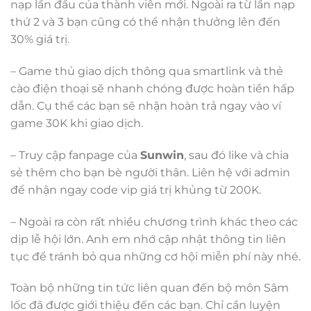
nạp lần đầu của thành viên mới. Ngoài ra từ lần nạp
thứ 2 và 3 bạn cũng có thể nhận thưởng lên đến
30% giá trị.
– Game thủ giao dịch thông qua smartlink và thẻ
cào điện thoại sẽ nhanh chóng được hoàn tiền hấp
dẫn. Cụ thể các bạn sẽ nhận hoàn trả ngay vào ví
game 30K khi giao dịch.
– Truy cập fanpage của
Sunwin
, sau đó like và chia
sẻ thêm cho bạn bè người thân. Liên hệ với admin
để nhận ngay code vip giá trị khủng từ 200K.
– Ngoài ra còn rất nhiều chương trình khác theo các
dịp lễ hội lớn. Anh em nhớ cập nhật thông tin liên
tục để tránh bỏ qua những cơ hội miễn phí này nhé.
Toàn bộ những tin tức liên quan đến bộ môn Sâm
lốc đã được giới thiệu đến các bạn. Chỉ cần luyện