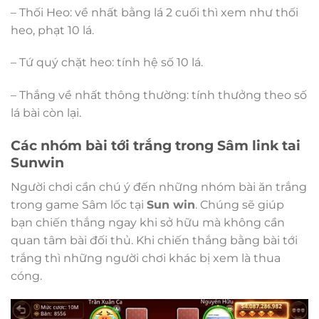
– Thối Heo: về nhất bằng lá 2 cuối thì xem như thối
heo, phạt 10 lá.
– Tứ quý chặt heo: tính hệ số 10 lá.
– Thắng về nhất thông thường: tính thưởng theo số
lá bài còn lại.
Các nhóm bài tới trắng trong Sâm link tai
Sunwin
Người chơi cần chú ý đến những nhóm bài ăn trắng
trong game Sâm lốc tại
Sun win
. Chúng sẽ giúp
bạn chiến thắng ngay khi sở hữu mà không cần
quan tâm bài đối thủ. Khi chiến thắng bằng bài tới
trắng thì những người chơi khác bị xem là thua
cóng.