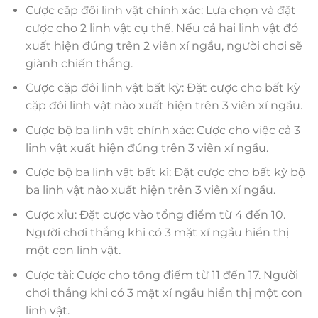
Cược cặp đôi linh vật chính xác: Lựa chọn và đặt
cược cho 2 linh vật cụ thể. Nếu cả hai linh vật đó
xuất hiện đúng trên 2 viên xí ngầu, người chơi sẽ
giành chiến thắng.
Cược cặp đôi linh vật bất kỳ: Đặt cược cho bất kỳ
cặp đôi linh vật nào xuất hiện trên 3 viên xí ngầu.
Cược bộ ba linh vật chính xác: Cược cho việc cả 3
linh vật xuất hiện đúng trên 3 viên xí ngầu.
Cược bộ ba linh vật bất kì: Đặt cược cho bất kỳ bộ
ba linh vật nào xuất hiện trên 3 viên xí ngầu.
Cược xỉu: Đặt cược vào tổng điểm từ 4 đến 10.
Người chơi thắng khi có 3 mặt xí ngầu hiển thị
một con linh vật.
Cược tài: Cược cho tổng điểm từ 11 đến 17. Người
chơi thắng khi có 3 mặt xí ngầu hiển thị một con
linh vật.