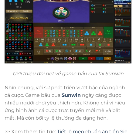
Giới thiệu đôi nét về game bầu cua tai Sunwin
Nhìn chung, với sự phát triển vượt bậc của ngành
cá cược. Game bầu cua
Sunwin
ngày càng được
nhiều người chơi yêu thích hơn. Không chỉ vì hiệu
ứng hình ảnh cá cược trực tuyến mới mẻ và bắt
mắt. Mà còn bởi tỷ lệ thưởng đa dạng hơn.
>> Xem thêm tin tức:
Tiết lộ mẹo chuẩn ăn tiền Sic