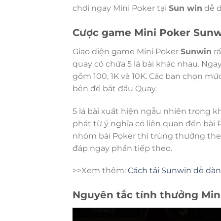
chơi ngay Mini Poker tại
Sun win
dễ d
Cược game Mini Poker Sunw
Giao diện game Mini Poker
Sunwin
rấ
quay có chứa 5 lá bài khác nhau. Ngay
gồm 100, 1K và 10K. Các bạn chọn mức
bên để bắt đầu Quay.
5 lá bài xuất hiện ngẫu nhiên trong k
phát từ ý nghĩa có liên quan đến bài 
nhóm bài Poker thì trúng thưởng theo
đáp ngay phần tiếp theo.
>>Xem thêm:
Cách tải Sunwin dễ dàn
Nguyên tắc tính thưởng Min