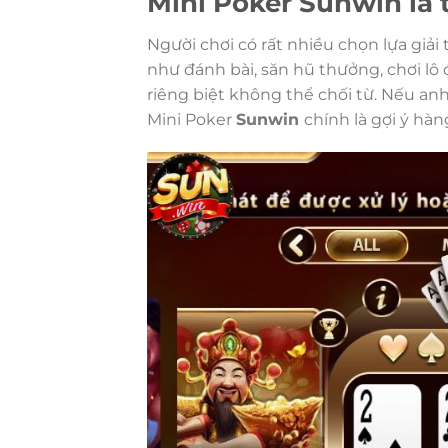
Mini Poker Sunwin là 
Người chơi có rất nhiều chọn lựa giải
như đánh bài, săn hũ thưởng, chơi lô đ
riêng biệt không thể chối từ. Nếu 
Mini Poker
Sunwin
chính là gợi ý hàn