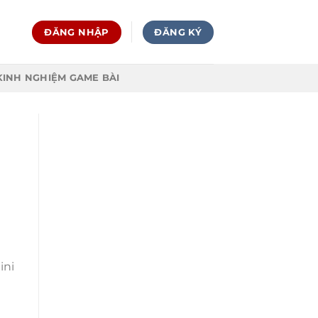
ĐĂNG NHẬP
ĐĂNG KÝ
KINH NGHIỆM GAME BÀI
ini