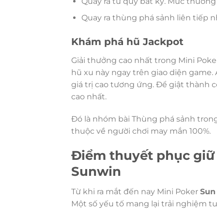
Quay ra tứ quý bất kỳ. Mức thưởng l
Quay ra thùng phá sảnh liên tiếp n
Khám phá hũ Jackpot
Giải thưởng cao nhất trong Mini Pok
hũ xu này ngay trên giao diện game.
giá trị cao tương ứng. Để giật thành 
cao nhất.
Đó là nhóm bài Thùng phá sảnh trong 
thuộc về người chơi may mắn 100%.
Điểm thuyết phục giữ 
Sunwin
Từ khi ra mắt đến nay Mini Poker
Sun
Một số yếu tố mang lại trải nghiệm tu