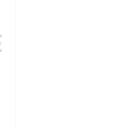
i
c
i