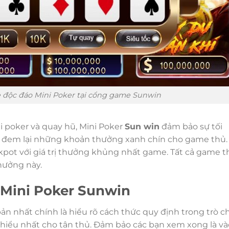
e độc đáo Mini Poker tại cổng game Sunwin
ài poker và quay hũ, Mini Poker
Sun win
đảm bảo sự tối
vẫn đem lại những khoản thưởng xanh chín cho game thủ.
ckpot với giá trị thưởng khủng nhất game. Tất cả game t
thưởng này.
 Mini Poker Sunwin
n nhất chính là hiểu rõ cách thức quy định trong trò ch
 hiểu nhất cho tân thủ. Đảm bảo các bạn xem xong là và