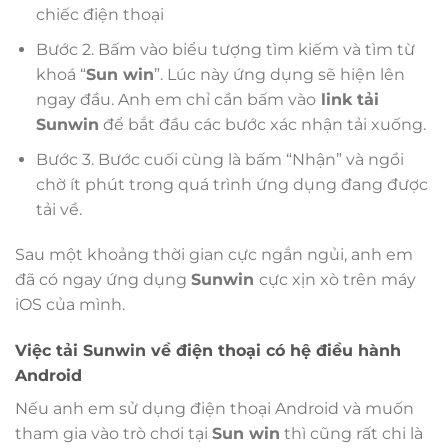
chiếc điện thoại
Bước 2. Bấm vào biểu tượng tìm kiếm và tìm từ
khoá “
Sun win
”. Lúc này ứng dụng sẽ hiện lên
ngay đầu. Anh em chỉ cần bấm vào
link tải
Sunwin
để bắt đầu các bước xác nhận tải xuống.
Bước 3. Bước cuối cùng là bấm “Nhận” và ngồi
chờ ít phút trong quá trình ứng dụng đang được
tải về.
Sau một khoảng thời gian cực ngắn ngủi, anh em
đã có ngay ứng dụng
Sunwin
cực xịn xò trên máy
iOS của mình.
Việc tải Sunwin về điện thoại có hệ điều hành
Android
Nếu anh em sử dụng điện thoại Android và muốn
tham gia vào trò chơi tại
Sun win
thì cũng rất chi là