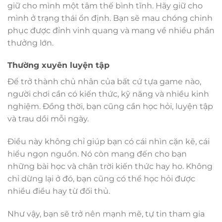
giữ cho mình một tâm thế bình tĩnh. Hãy giữ cho
mình ở trạng thái ổn định. Bạn sẽ mau chóng chinh
phục được đỉnh vinh quang và mang về nhiều phần
thưởng lớn.
Thường xuyên luyện tập
Để trở thành chủ nhân của bất cứ tựa game nào,
người chơi cần có kiến thức, kỹ năng và nhiều kinh
nghiệm. Đồng thời, bạn cũng cần học hỏi, luyện tập
và trau dồi mỗi ngày.
Điều này không chỉ giúp bạn có cái nhìn cặn kẽ, cái
hiểu ngọn nguồn. Nó còn mang đến cho bạn
những bài học và chân trời kiến thức hay ho. Không
chỉ dừng lại ở đó, bạn cũng có thể học hỏi được
nhiều điều hay từ đối thủ.
Như vậy, bạn sẽ trở nên mạnh mẽ, tự tin tham gia