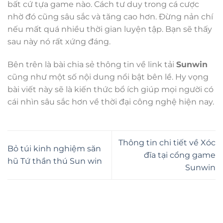
bất cứ tựa game nào. Cách tư duy trong cá cược
nhờ đó cũng sâu sắc và tăng cao hơn. Đừng nản chí
nếu mất quá nhiều thời gian luyện tập. Bạn sẽ thấy
sau này nó rất xứng đáng.
Bên trên là bài chia sẻ thông tin về link tải
Sunwin
cũng như một số nội dung nổi bật bên lề. Hy vọng
bài viết này sẽ là kiến thức bổ ích giúp mọi người có
cái nhìn sâu sắc hơn về thời đại công nghệ hiện nay.
Thông tin chi tiết về Xóc
Bỏ túi kinh nghiệm săn
đĩa tại cổng game
hũ Tứ thần thú Sun win
Sunwin