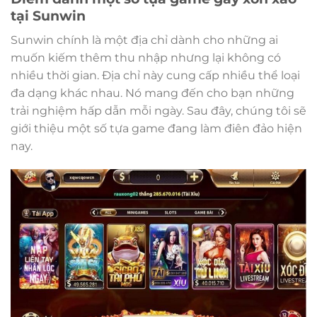
tại Sunwin
Sunwin chính là một địa chỉ dành cho những ai
muốn kiếm thêm thu nhập nhưng lại không có
nhiều thời gian. Địa chỉ này cung cấp nhiều thể loại
đa dạng khác nhau. Nó mang đến cho bạn những
trải nghiệm hấp dẫn mỗi ngày. Sau đây, chúng tôi sẽ
giới thiệu một số tựa game đang làm điên đảo hiện
nay.