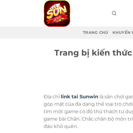
Chuyển
đến
nội
dung
TRANG CHỦ
KHUYẾN 
Trang bị kiến thức
Địa chỉ
link tai Sunwin
là sân chơi ga
góp mặt của đa dạng thể loại trò ch
tìm một game có độ thử thách tư duy
game bài Chắn. Chắc chắn bộ môn tr
đáo khó quên.