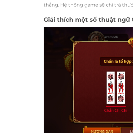
thắng. Hệ thống game sẽ chi trả thưở
Giải thích một số thuật ngữ