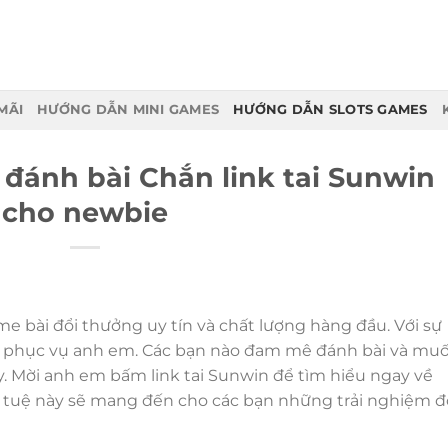
MÃI
HƯỚNG DẪN MINI GAMES
HƯỚNG DẪN SLOTS GAMES
 đánh bài Chắn link tai Sunwin
cho newbie
me bài đổi thưởng uy tín và chất lượng hàng đầu. Với sự
ơi phục vụ anh em. Các bạn nào đam mê đánh bài và mu
. Mời anh em bấm link tai Sunwin để tìm hiểu ngay về
í tuệ này sẽ mang đến cho các bạn những trải nghiệm đ