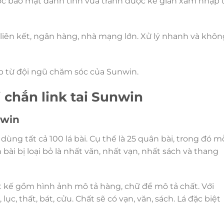
ợc bảo mật danh tính vừa tránh được kẻ gian xâm nhập t
liên kết, ngân hàng, nhà mạng lớn. Xử lý nhanh và khôn
ip từ đội ngũ chăm sóc của Sunwin.
 chắn link tai Sunwin
nwin
dùng tất cả 100 lá bài. Cụ thể là 25 quân bài, trong đó m
ài bị loại bỏ là nhất văn, nhất vạn, nhất sách và thang
t kế gồm hình ảnh mô tả hàng, chữ để mô tả chất. Với
lục, thất, bát, cửu. Chất sẽ có vạn, văn, sách. Lá đặc biệt