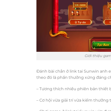
Giới thiệu gam
Đánh bài chắn ở link tai Sunwin anh em
theo đó là phần thưởng xứng đáng c
– Tương thích nhiều phiên bản thiết b
– Cơ hội vừa giải trí vừa kiếm thưởn