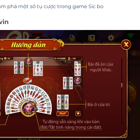
ám phá một số tụ cược trong game Sic bo
win