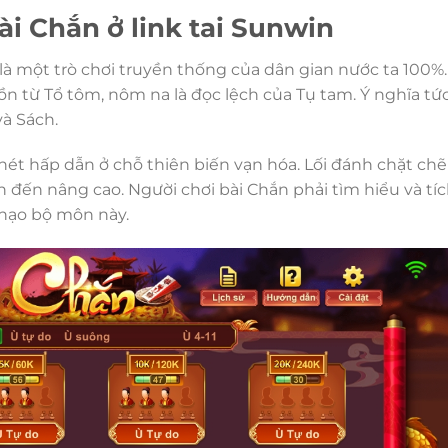
ài Chắn ở link tai Sunwin
là một trò chơi truyền thống của dân gian nước ta 100%.
n từ Tổ tôm, nôm na là đọc lệch của Tụ tam. Ý nghĩa tức
và Sách.
i nét hấp dẫn ở chỗ thiên biến vạn hóa. Lối đánh chặt chẽ
n đến nâng cao. Người chơi bài Chắn phải tìm hiểu và tí
thạo bộ môn này.