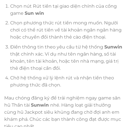
Chọn nút Rút tiền tại giao diện chính của cổng
game
Sun win
Chọn phương thức rút tiền mong muốn. Người
chơi có thể rút tiền về tài khoản ngân ngân hàng
hoặc chuyển đổi thành thẻ cào điện thoại.
Điền thông tin theo yêu cầu từ hệ thống
Sunwin
thật chính xác. Ví dụ như tên ngân hàng, số tài
khoản, tên tài khoản, hoặc tên nhà mạng, giá trị
thẻ điện thoại cần đổi.
Chờ hệ thống xử lý lệnh rút và nhận tiền theo
phương thức đã chọn.
Mau chóng đăng ký để trải nghiệm ngay game săn
hũ Thần tài
Sunwin
nhé. Hàng loạt giải thưởng
cùng hũ Jackpot siêu khủng đang chờ đợi anh em
khám phá. Chúc các bạn thành công đạt được mục
tiêu cao nhất.