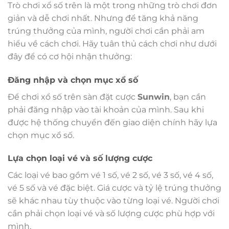
Trò chơi xổ số trên là một trong những trò chơi đơn
giản và dễ chơi nhất. Nhưng để tăng khả năng
trúng thưởng của mình, người chơi cần phải am
hiểu về cách chơi. Hãy tuân thủ cách chơi như dưới
đây để có cơ hội nhận thưởng:
Đăng nhập và chọn mục xổ số
Để chơi xổ số trên sàn đặt cược
Sunwin
, bạn cần
phải đăng nhập vào tài khoản của mình. Sau khi
được hệ thống chuyển đến giao diện chính hãy lựa
chọn mục xổ số.
Lựa chọn loại vé và số lượng cược
Các loại vé bao gồm vé 1 số, vé 2 số, vé 3 số, vé 4 số,
vé 5 số và vé đặc biệt. Giá cược và tỷ lệ trúng thưởng
sẽ khác nhau tùy thuộc vào từng loại vé. Người chơi
cần phải chọn loại vé và số lượng cược phù hợp với
mình.