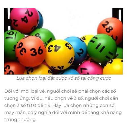
Lựa chọn loại đặt cược xổ số tại cổng cược
Đối với mỗi loại vé, người chơi sẽ phải chọn các số
tương ứng. Ví dụ, nếu chọn vé 3 số, người chơi cần
chọn 3 số từ 0 đến 9. Hãy lựa chọn những con số
may mắn, có ý nghĩa đối với mình để tăng khả năng
trúng thưởng.