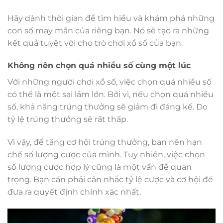
Hãy dành thời gian để tìm hiểu và khám phá những
con số may mắn của riêng bạn. Nó sẽ tạo ra những
kết quả tuyệt vời cho trò chơi xổ số của bạn.
Không nên chọn quá nhiều số cùng một lúc
Với những người chơi xổ số, việc chọn quá nhiều số
có thể là một sai lầm lớn. Bởi vì, nếu chọn quá nhiều
số, khả năng trúng thưởng sẽ giảm đi đáng kể. Do
tỷ lệ trúng thưởng sẽ rất thấp.
Vì vậy, để tăng cơ hội trúng thưởng, bạn nên hạn
chế số lượng cược của mình. Tuy nhiên, việc chọn
số lượng cược hợp lý cũng là một vấn đề quan
trọng. Bạn cần phải cân nhắc tỷ lệ cược và cơ hội để
đưa ra quyết định chính xác nhất.