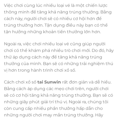
Việc chơi cùng lúc nhiều loại vé là một chiến lược
thông minh để tăng khả năng trúng thưởng. Bằng
cách này, người chơi sẽ có nhiều cơ hội hơn để
trúng thưởng hơn. Tận dụng điều này bạn có thể
tận hưởng những khoản tiền thưởng lớn hơn.
Ngoài ra, việc chơi nhiều loại vé cũng giúp người
chơi có thể khám phá nhiều trò chơi mới. Do đó, hãy
thử áp dụng cách này để tăng khả năng trúng
thưởng của mình. Bạn sẽ có những trải nghiệm thú
vị hơn trong hành trình chơi xổ số.
Cách chơi xổ số
tai
Sunwin
rất đơn giản và dễ hiểu.
Bằng cách áp dụng các mẹo chơi trên, người chơi
sẽ có cơ hội tăng khả năng trúng thưởng. Bạn sẽ có
những giây phút giải trí thú vị. Ngoài ra, chúng tôi
còn cung cấp nhiều phần thưởng hấp dẫn cho
những người chơi may mắn trúng thưởng. Hãy