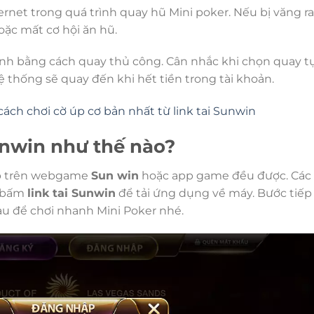
ernet trong quá trình quay hũ Mini poker. Nếu bị văng ra
ặc mất cơ hội ăn hũ.
hính bằng cách quay thủ công. Cân nhắc khi chọn quay t
ệ thống sẽ quay đến khi hết tiền trong tài khoản.
ách chơi cờ úp cơ bản nhất từ link tai Sunwin
unwin như thế nào?
iếp trên webgame
Sun win
hoặc app game đều được. Các
à bấm
link tai Sunwin
để tải ứng dụng về máy. Bước tiếp
u để chơi nhanh Mini Poker nhé.