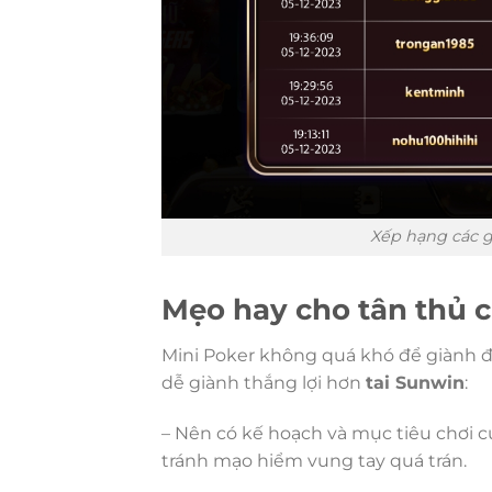
Xếp hạng các g
Mẹo hay cho tân thủ c
Mini Poker không quá khó để giành 
dễ giành thắng lợi hơn
tai Sunwin
:
– Nên có kế hoạch và mục tiêu chơi cụ
tránh mạo hiểm vung tay quá trán.