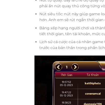
Nút tự quay: đây là chế độ quay t
phải ấn nút quay thủ công từng v
Nút siêu tốc: nút này giúp game l
hơn. Anh em sẽ rút ngắn thời gian
Bảng xếp hạng người chơi và thành
tiết thời gian, tên tài khoản, mức c
Lịch sử cá cược của cá nhân game
trước của bản thân trong phần lịch