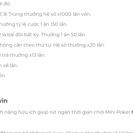
i đó.
7, 8. Trúng thưởng hệ số x1000 lần vốn.
hưởng tỷ lệ cược 1 ăn 150 lần.
 là bài đôi bất kỳ. Thưởng 1 ăn 50 lần.
hông cần theo thứ tự. Hệ số thưởng x20 lần.
1 trả thưởng x13 lần.
 x8 lần.
ốn.
win
 năng hữu ích giúp rút ngăn thời gian chơi Mini Poker