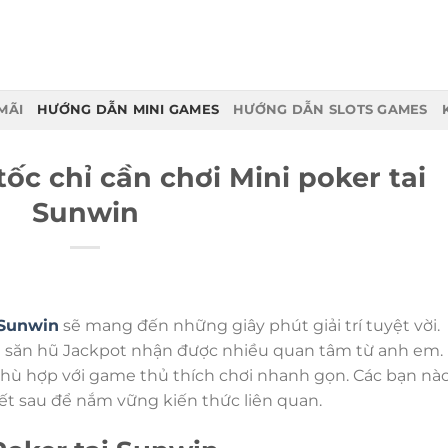
MÃI
HƯỚNG DẪN MINI GAMES
HƯỚNG DẪN SLOTS GAMES
ốc chỉ cần chơi Mini poker tai
Sunwin
 Sunwin
sẽ mang đến những giây phút giải trí tuyệt vời.
i săn hũ Jackpot nhận được nhiều quan tâm từ anh em.
, phù hợp với game thủ thích chơi nhanh gọn. Các bạn nà
iết sau để nắm vững kiến thức liên quan.