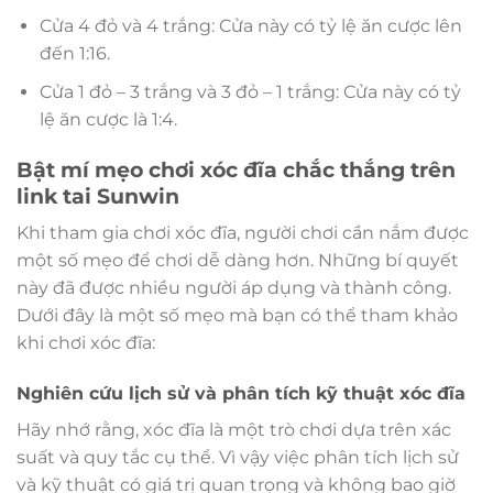
Cửa 4 đỏ và 4 trắng: Cửa này có tỷ lệ ăn cược lên
đến 1:16.
Cửa 1 đỏ – 3 trắng và 3 đỏ – 1 trắng: Cửa này có tỷ
lệ ăn cược là 1:4.
Bật mí mẹo chơi xóc đĩa chắc thắng trên
link tai Sunwin
Khi tham gia chơi xóc đĩa, người chơi cần nắm được
một số mẹo để chơi dễ dàng hơn. Những bí quyết
này đã được nhiều người áp dụng và thành công.
Dưới đây là một số mẹo mà bạn có thể tham khảo
khi chơi xóc đĩa:
Nghiên cứu lịch sử và phân tích kỹ thuật xóc đĩa
Hãy nhớ rằng, xóc đĩa là một trò chơi dựa trên xác
suất và quy tắc cụ thể. Vì vậy việc phân tích lịch sử
và kỹ thuật có giá trị quan trọng và không bao giờ