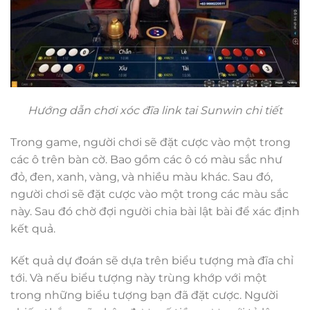
Hướng dẫn chơi xóc đĩa link tai Sunwin chi tiết
Trong game, người chơi sẽ đặt cược vào một trong
các ô trên bàn cờ. Bao gồm các ô có màu sắc như
đỏ, đen, xanh, vàng, và nhiều màu khác. Sau đó,
người chơi sẽ đặt cược vào một trong các màu sắc
này. Sau đó chờ đợi người chia bài lật bài để xác định
kết quả.
Kết quả dự đoán sẽ dựa trên biểu tượng mà đĩa chỉ
tới. Và nếu biểu tượng này trùng khớp với một
trong những biểu tượng bạn đã đặt cược. Người