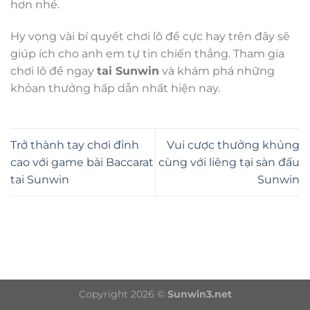
hơn nhé.
Hy vọng vài bí quyết chơi lô đề cực hay trên đây sẽ
giúp ích cho anh em tự tin chiến thắng. Tham gia
chơi lô đề ngay
tai Sunwin
và khám phá những
khỏan thưởng hấp dẫn nhất hiện nay.
Trở thành tay chơi đỉnh
Vui cược thưởng khủng
cao với game bài Baccarat
cùng với liêng tại sàn đấu
tai Sunwin
Sunwin
Copyright 2026 ©
Sunwin3.net