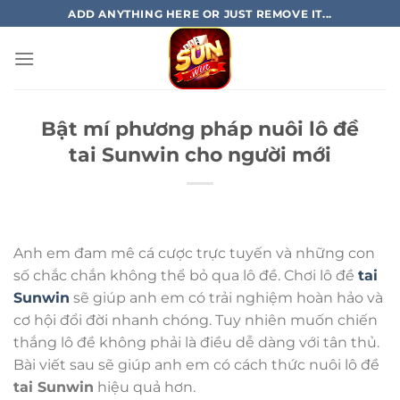
Chuyển
ADD ANYTHING HERE OR JUST REMOVE IT...
đến
nội
dung
Bật mí phương pháp nuôi lô đề
tai Sunwin cho người mới
Anh em đam mê cá cược trực tuyến và những con
số chắc chắn không thể bỏ qua lô đề. Chơi lô đề
tai
Sunwin
sẽ giúp anh em có trải nghiệm hoàn hảo và
cơ hội đổi đời nhanh chóng. Tuy nhiên muốn chiến
thắng lô đề không phải là điều dễ dàng với tân thủ.
Bài viết sau sẽ giúp anh em có cách thức nuôi lô đề
tai Sunwin
hiệu quả hơn.