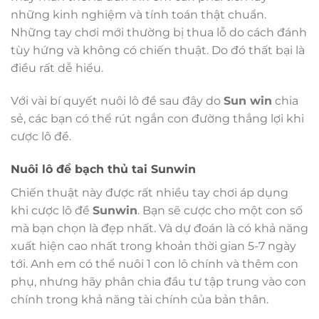
những kinh nghiệm và tính toán thật chuẩn.
Những tay chơi mới thường bị thua lỗ do cách đánh
tùy hứng và không có chiến thuật. Do đó thất bại là
điều rất dễ hiểu.
Với vài bí quyết nuôi lô đề sau đây do
Sun win
chia
sẻ, các bạn có thể rút ngắn con đường thắng lợi khi
cược lô đề.
Nuôi lô đề bạch thủ tai Sunwin
Chiến thuật này được rất nhiều tay chơi áp dụng
khi cược lô đề
Sunwin
. Bạn sẽ cược cho một con số
mà bạn chọn là đẹp nhất. Và dự đoán là có khả năng
xuất hiện cao nhất trong khoản thời gian 5-7 ngày
tới. Anh em có thể nuôi 1 con lô chính và thêm con
phụ, nhưng hãy phân chia đầu tư tập trung vào con
chính trong khả năng tài chính của bản thân.