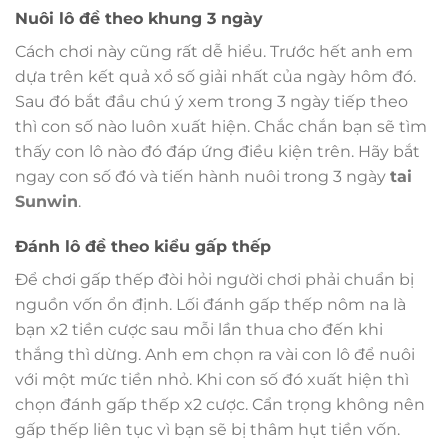
Nuôi lô đề theo khung 3 ngày
Cách chơi này cũng rất dễ hiểu. Trước hết anh em
dựa trên kết quả xổ số giải nhất của ngày hôm đó.
Sau đó bắt đầu chú ý xem trong 3 ngày tiếp theo
thì con số nào luôn xuất hiện. Chắc chắn bạn sẽ tìm
thấy con lô nào đó đáp ứng điều kiện trên. Hãy bắt
ngay con số đó và tiến hành nuôi trong 3 ngày
tai
Sunwin
.
Đánh lô đề theo kiểu gấp thếp
Để chơi gấp thếp đòi hỏi người chơi phải chuẩn bị
nguồn vốn ổn định. Lối đánh gấp thếp nôm na là
bạn x2 tiền cược sau mỗi lần thua cho đến khi
thắng thì dừng. Anh em chọn ra vài con lô để nuôi
với một mức tiền nhỏ. Khi con số đó xuất hiện thì
chọn đánh gấp thếp x2 cược. Cẩn trọng không nên
gấp thếp liên tục vì bạn sẽ bị thâm hụt tiền vốn.