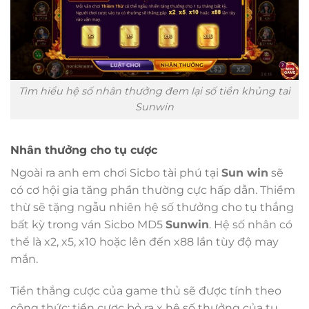
Tìm hiểu hệ số nhân thưởng đem lại số tiền khủng tai
Sunwin
Nhân thưởng cho tụ cược
Ngoài ra anh em chơi Sicbo tài phú tại
Sun win
sẽ
có cơ hội gia tăng phần thường cực hấp dẫn. Thiềm
thừ sẽ tặng ngẫu nhiên hệ số thưởng cho tụ thắng
bất kỳ trong ván Sicbo MD5
Sunwin
. Hệ số nhân có
thể là x2, x5, x10 hoặc lên đến x88 lần tùy độ may
mắn.
Tiền thắng cược của game thủ sẽ được tính theo
công thức: tiền cược bỏ ra x hệ số thưởng của tụ