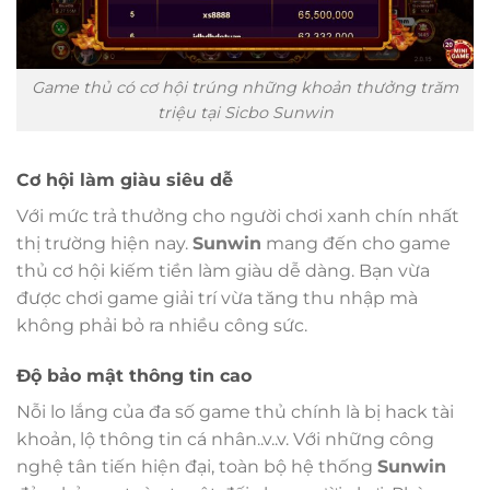
Game thủ có cơ hội trúng những khoản thưởng trăm
triệu tại Sicbo Sunwin
Cơ hội làm giàu siêu dễ
Với mức trả thưởng cho người chơi xanh chín nhất
thị trường hiện nay.
Sunwin
mang đến cho game
thủ cơ hội kiếm tiền làm giàu dễ dàng. Bạn vừa
được chơi game giải trí vừa tăng thu nhập mà
không phải bỏ ra nhiều công sức.
Độ bảo mật thông tin cao
Nỗi lo lắng của đa số game thủ chính là bị hack tài
khoản, lộ thông tin cá nhân..v..v. Với những công
nghệ tân tiến hiện đại, toàn bộ hệ thống
Sunwin