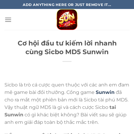
Chuyển
ADD ANYTHING HERE OR JUST REMOVE IT...
đến
nội
dung
Cơ hội đầu tư kiếm lời nhanh
cùng Sicbo MD5 Sunwin
Sicbo là trò cá cược quen thuộc với các anh em đam
mê game bài đổi thưởng. Cổng game
Sunwin
đã
cho ra mắt một phiên bản mới là Sicbo tài phú MD5.
Vậy thuật ngữ MD5 là gì và cách cược Sicbo
tai
Sunwin
có gì khác biệt không? Bài viết sau sẽ giúp
anh em giải đáp toàn bộ thắc mắc trên.