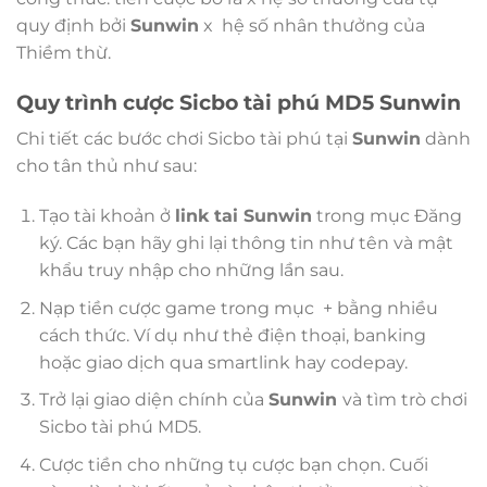
quy định bởi
Sunwin
x hệ số nhân thưởng của
Thiềm thừ.
Quy trình cược Sicbo tài phú MD5 Sunwin
Chi tiết các bước chơi Sicbo tài phú tại
Sunwin
dành
cho tân thủ như sau:
Tạo tài khoản ở
link tai Sunwin
trong mục Đăng
ký. Các bạn hãy ghi lại thông tin như tên và mật
khẩu truy nhập cho những lần sau.
Nạp tiền cược game trong mục + bằng nhiều
cách thức. Ví dụ như thẻ điện thoại, banking
hoặc giao dịch qua smartlink hay codepay.
Trở lại giao diện chính của
Sunwin
và tìm trò chơi
Sicbo tài phú MD5.
Cược tiền cho những tụ cược bạn chọn. Cuối