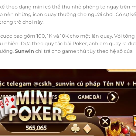
t kế theo dạng mini có thể thu nhỏ phóng to ngay trên 
ạo nên những icon quay thưởng cho người chơi. Có sự kế
rong trò chơi này.
ị cược bao gồm 100, 1K và 10K cho một lần quay. Với tổng
ẫu nhiên. Dựa theo quy tắc bài Poker, anh em quay ra đư
hưởng.
Sunwin
chi trả cho game thủ tùy theo hệ số của