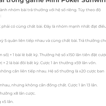
hành nhóm bài trả thưởng với hệ số riêng. Tùy theo độ
:
và K phải có cùng chất bài. Đây là nhóm mạnh nhất đạt điề
ỳ 5 quân liên tiếp nhau và cùng chất bài. Trả thưởng ch
 số) + 1 bài lẻ bất kỳ. Thưởng hệ số x150 lần tiền đặt cượ
 + 2 lá bài đôi bất kỳ. Cược 1 ăn thưởng x59 lần vốn.
không cần liên tiếp nhau. Hệ số thưởng là x20 cược ban
 nhau, nhưng không cần đồng chất. Cược 1 ăn 13 lần.
 Thưởng x8 lần cược.
 x5 lần.