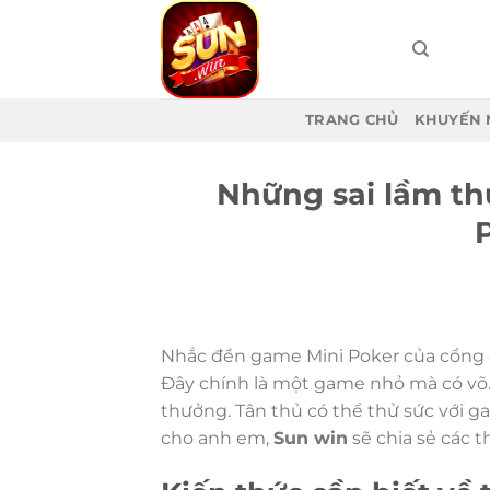
Chuyển
đến
nội
dung
TRANG CHỦ
KHUYẾN 
Những sai lầm th
Nhắc đền game Mini Poker của cổn
Đây chính là một game nhỏ mà có võ. 
thưởng. Tân thủ có thể thử sức với g
cho anh em,
Sun win
sẽ chia sẻ các t