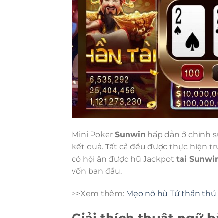
Mini Poker
Sunwin
hấp dẫn ở chính sự
kết quả. Tất cả đều được thực hiện t
có hội ăn được hũ Jackpot
tai Sunwi
vốn ban đầu.
>>Xem thêm:
Mẹo nổ hũ Tứ thần thú 
Giải thích thuật ngữ 