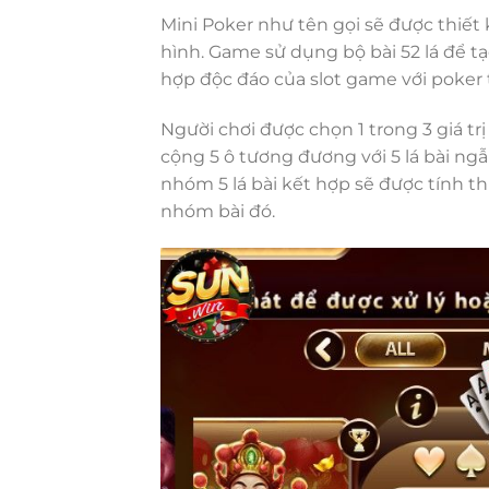
Mini Poker như tên gọi sẽ được thiế
hình. Game sử dụng bộ bài 52 lá để t
hợp độc đáo của slot game với poker t
Người chơi được chọn 1 trong 3 giá tr
cộng 5 ô tương đương với 5 lá bài ng
nhóm 5 lá bài kết hợp sẽ được tính t
nhóm bài đó.