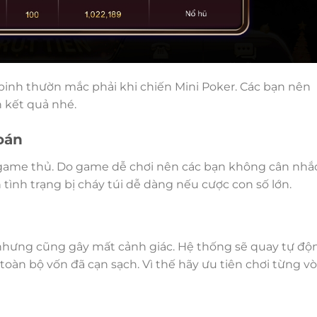
 binh thườn mắc phải khi chiến Mini Poker. Các bạn nên
 kết quả nhé.
oán
ủa game thủ. Do game dễ chơi nên các bạn không cân nhắ
tình trạng bị cháy túi dễ dàng nếu cược con số lớn.
n nhưng cũng gây mất cảnh giác. Hệ thống sẽ quay tự độ
 toàn bộ vốn đã cạn sạch. Vì thế hãy ưu tiên chơi từng v