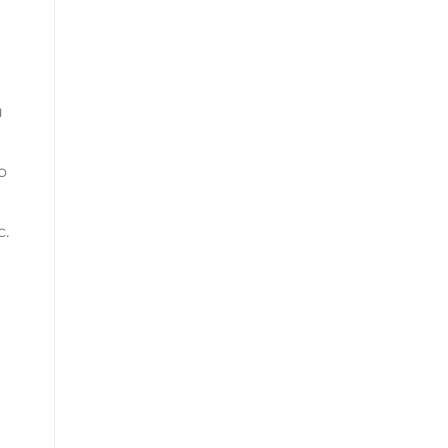
u
o
c.