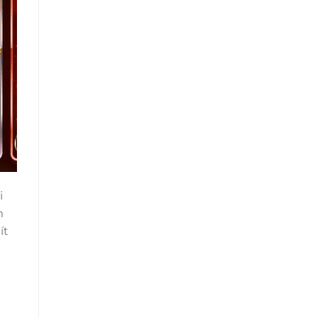
i
m
ít