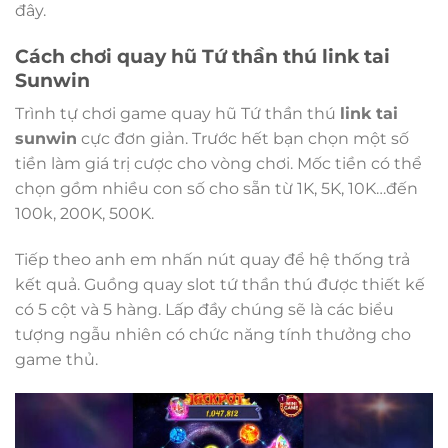
đây.
Cách chơi quay hũ Tứ thần thú link tai
Sunwin
Trình tự chơi game quay hũ Tứ thần thú
link tai
sunwin
cực đơn giản. Trước hết bạn chọn một số
tiền làm giá trị cược cho vòng chơi. Mốc tiền có thể
chọn gồm nhiều con số cho sẵn từ 1K, 5K, 10K…đến
100k, 200K, 500K.
Tiếp theo anh em nhấn nút quay để hệ thống trả
kết quả. Guồng quay slot tứ thần thú được thiết kế
có 5 cột và 5 hàng. Lấp đầy chúng sẽ là các biểu
tượng ngẫu nhiên có chức năng tính thưởng cho
game thủ.