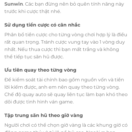
Sunwin
. Các bạn đừng nên bỏ quên tính năng này
trước khi cược thật nhé.
Sử dụng tiền cược có cân nhắc
Phân bổ tiền cược cho từng vòng chơi hợp lý là điều
rất quan trọng. Tránh cược vung tay vào 1 vòng duy
nhất. Nếu thua cược thì bạn mất trắng và không
thể tiếp tục săn hũ được.
Ưu tiên quay theo từng vòng
Để kiểm soát tài chính bao gồm nguồn vốn và tiền
lời kiếm được, anh em nên quay theo từng vòng.
Chế độ quay auto sẽ quay liên tục làm bạn khó theo
dõi được tình hình ván game.
Tập trung săn hũ theo giờ vàng
Người chơi có thể chọn giờ vàng là các khung giờ có