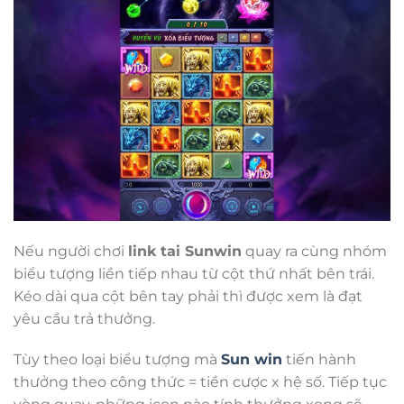
Nếu người chơi
link tai Sunwin
quay ra cùng nhóm
biểu tượng liền tiếp nhau từ cột thứ nhất bên trái.
Kéo dài qua cột bên tay phải thì được xem là đạt
yêu cầu trả thưởng.
Tùy theo loại biểu tượng mà
Sun win
tiến hành
thưởng theo công thức = tiền cược x hệ số. Tiếp tục