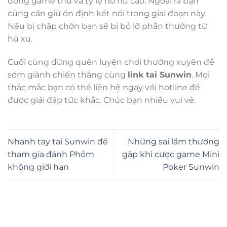
đông game thủ và tỷ lệ nổ hũ cao. Ngoài ra bạn
cũng cần giữ ổn định kết nối trong giai đoạn này.
Nếu bị chập chờn bạn sẽ bị bỏ lỡ phần thưởng từ
hũ xu.
Cuối cùng đừng quên luyện chơi thường xuyên để
sớm giành chiến thắng cùng
link tai Sunwin
. Mọi
thắc mắc bạn có thể liên hệ ngay với hotline để
được giải đáp tức khắc. Chúc bạn nhiều vui vẻ.
Nhanh tay tai Sunwin để
Những sai lầm thường
tham gia đánh Phỏm
gặp khi cược game Mini
không giới hạn
Poker Sunwin