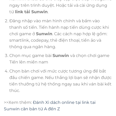
ngay trên trình duyệt. Hoặc tải và cài ứng dụng
từ
link tải Sunwin
.
Đăng nhập vào màn hình chính và bấm vào
thanh số tiền. Tiến hành nạp tiền dùng cược khi
chơi game ở
Sunwin
. Các cách nạp hợp lệ gồm:
smartlink, codepay, thẻ điện thoại, tiền ảo và
thông qua ngân hàng.
Chọn mục game bài
Sunwin
và chọn chơi game
Tiến lên miền nam
Chọn bàn chơi với mức cược tương ứng để bắt
đầu chiến game. Nếu thắng lợi bạn sẽ nhận được
tiền thưởng từ hệ thống ngay sau khi ván bài kết
thúc.
>>Xem thêm:
Đánh Xì dách online tại link tai
Sunwin căn bản từ A đến Z