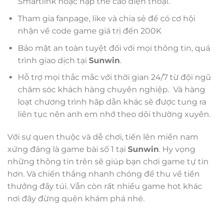
Smartlink hoặc nạp thẻ cào điện thoại.
Tham gia fanpage, like và chia sẻ để có cơ hội
nhận về code game giá trị đến 200K
Bảo mật an toàn tuyệt đối với mọi thông tin, quá
trình giao dịch tại
Sunwin
.
Hỗ trợ mọi thắc mắc với thời gian 24/7 từ đội ngũ
chăm sóc khách hàng chuyên nghiệp. Và hàng
loạt chương trình hâp dẫn khác sẽ được tung ra
liên tục nên anh em nhớ theo dõi thường xuyên.
Với sự quen thuộc và dễ chơi, tiến lên miền nam
xứng đáng là game bài số 1 tại
Sunwin
. Hy vọng
những thông tin trên sẽ giúp bạn chơi game tự tin
hơn. Và chiến thắng nhanh chóng để thu về tiền
thưởng đầy túi. Vẫn còn rất nhiều game hot khác
nơi đây đừng quên khám phá nhé.