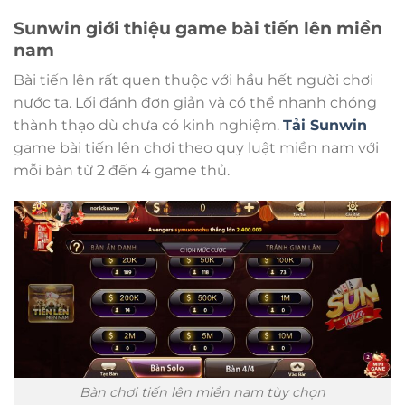
Sunwin giới thiệu game bài tiến lên miền
nam
Bài tiến lên rất quen thuộc với hầu hết người chơi
nước ta. Lối đánh đơn giản và có thể nhanh chóng
thành thạo dù chưa có kinh nghiệm.
Tải Sunwin
game bài tiến lên chơi theo quy luật miền nam với
mỗi bàn từ 2 đến 4 game thủ.
Bàn chơi tiến lên miền nam tùy chọn