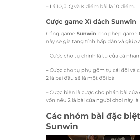
– Lá 10, J, Q và K điểm bài là 10 điểm.
Cược game Xì dách Sunwin
Cổng game
Sunwin
cho phép game th
này sẽ gia tăng tính hấp dẫn và giú
– Cược cho tụ chính là tụ của cá nhâ
– Cược cho tụ phụ gồm tụ cái đôi và c
2 lá bài đầu sẽ là một đôi bài
– Cược biên là cược cho phần bài của 
vốn nếu 2 lá bài của người chơi này là 
Các nhóm bài đặc biệt 
Sunwin