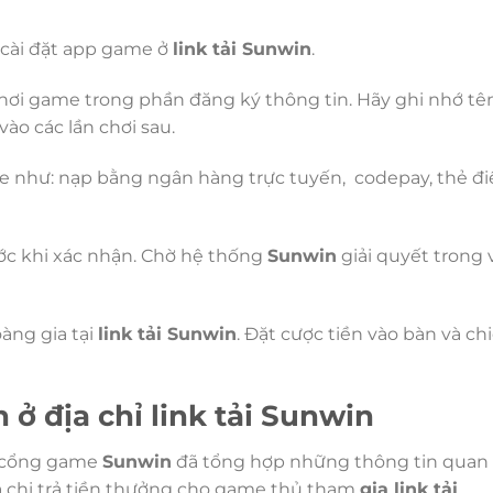
 cài đặt app game ở
link tải Sunwin
.
chơi game trong phần đăng ký thông tin. Hãy ghi nhớ tê
ào các lần chơi sau.
me như: nạp bằng ngân hàng trực tuyến, codepay, thẻ đ
ước khi xác nhận. Chờ hệ thống
Sunwin
giải quyết trong 
àng gia tại
link tải Sunwin
. Đặt cược tiền vào bàn và ch
 ở địa chỉ link tải Sunwin
, cổng game
Sunwin
đã tổng hợp những thông tin quan
à chi trả tiền thưởng cho game thủ tham
gia link tải