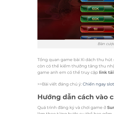
Bàn cược
Tổng quan game bài Xì dách thu hút 
còn có thể kiếm thưởng tăng thu nh
game anh em có thể truy cập
link tả
>>Bài viết đáng chú ý:
Chiến ngay slot
Hướng dẫn cách vào ch
Quá trình đăng ký và chơi game ở
Su
làm theo từng bước cụ thể bao gồm.