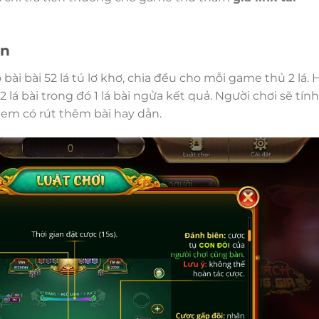
in
bài bài 52 lá tú lơ khơ, chia đều cho mỗi game thủ 2 lá. 
 lá bài trong đó 1 lá bài ngửa kết quả. Người chơi sẽ tính
xem có rút thêm bài hay dằn.