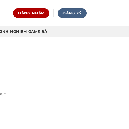
ĐĂNG NHẬP
ĐĂNG KÝ
KINH NGHIỆM GAME BÀI
ách