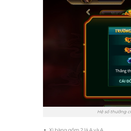
Hệ số thưởng ch
Xì bàng gồm 2 lá A và A.