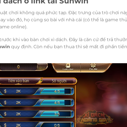
 dách ở link tải Sunwin
 luật chơi không quá phức tạp. Đặc trưng của trò chơi này
y vào đó, họ cùng so bài với nhà cái (có thể là game th
ame online).
rước khi vào bàn chơi xì dách. Đây là căn cứ để trả thưở
unwin
quy định. Còn nếu bạn thua thì sẽ mất đi phần tiề