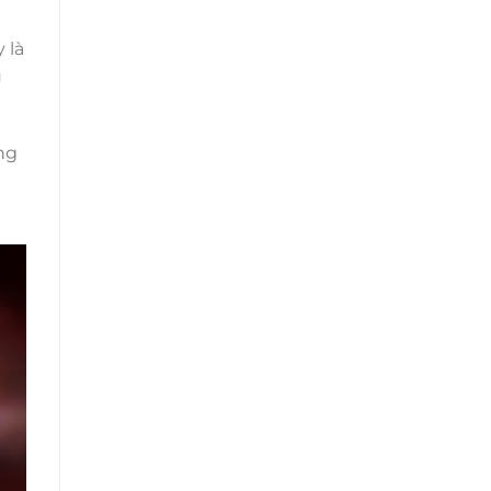
 là
ủ
ng
n