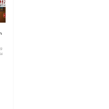
n
ng
ài