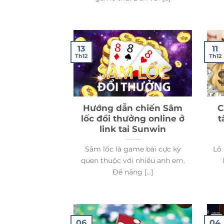
13
11
Th12
Th12
Hướng dẫn chiến Sâm
C
lốc đổi thưởng online ở
t
link tai Sunwin
Sâm lốc là game bài cực kỳ
Lô 
quen thuộc với nhiều anh em.
Để nâng [...]
06
04