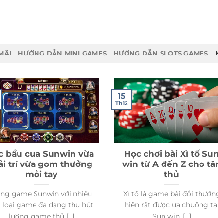
MÃI
HƯỚNG DẪN MINI GAMES
HƯỚNG DẪN SLOTS GAMES
15
Th12
c bầu cua Sunwin vừa
Học chơi bài Xì tố Su
ải trí vừa gom thưởng
win từ A đến Z cho tâ
mỏi tay
thủ
ng game Sunwin với nhiều
Xì tố là game bài đổi thưởn
ể loại game đa dạng thu hút
hiện rất được ưa chuộng tạ
lượng game thủ [...]
Sun win. [...]