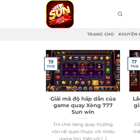
Chuyển
đến
nội
dung
TRANG CHỦ
KHUYẾN 
19
17
Th12
Th12
Giải mã độ hấp dẫn của
Lắ
game quay Xèng 777
gi
Sun win
Trò chơi Xèng quay thưởng
Cổ
vốn rất quen thuộc với nhiều
th
game thủ. Đến với [...]