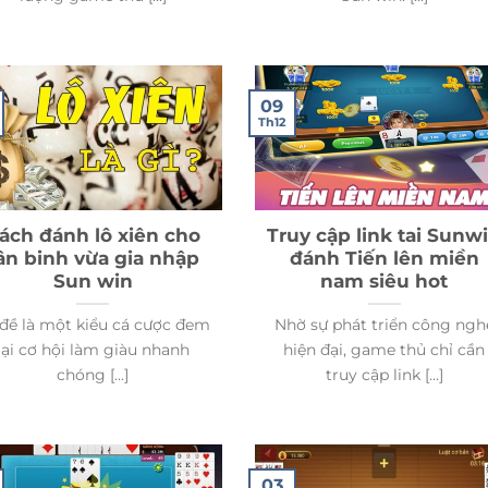
09
Th12
ách đánh lô xiên cho
Truy cập link tai Sunw
ân binh vừa gia nhập
đánh Tiến lên miền
Sun win
nam siêu hot
đề là một kiểu cá cược đem
Nhờ sự phát triển công ngh
lại cơ hội làm giàu nhanh
hiện đại, game thủ chỉ cần
chóng [...]
truy cập link [...]
03