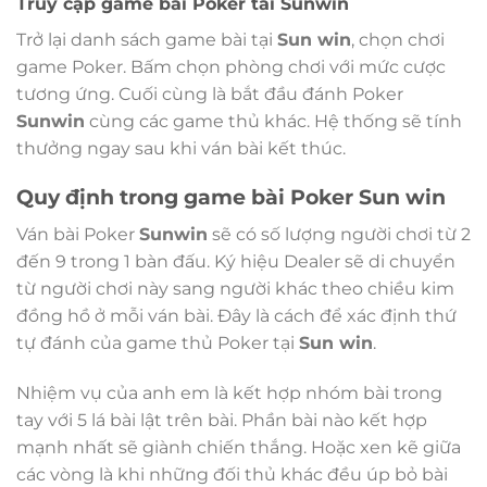
Truy cập game bài Poker tai Sunwin
Trở lại danh sách game bài tại
Sun win
, chọn chơi
game Poker. Bấm chọn phòng chơi với mức cược
tương ứng. Cuối cùng là bắt đầu đánh Poker
Sunwin
cùng các game thủ khác. Hệ thống sẽ tính
thưởng ngay sau khi ván bài kết thúc.
Quy định trong game bài Poker Sun win
Ván bài Poker
Sunwin
sẽ có số lượng người chơi từ 2
đến 9 trong 1 bàn đấu. Ký hiệu Dealer sẽ di chuyển
từ người chơi này sang người khác theo chiều kim
đồng hồ ở mỗi ván bài. Đây là cách để xác định thứ
tự đánh của game thủ Poker tại
Sun win
.
Nhiệm vụ của anh em là kết hợp nhóm bài trong
tay với 5 lá bài lật trên bài. Phần bài nào kết hợp
mạnh nhất sẽ giành chiến thắng. Hoặc xen kẽ giữa
các vòng là khi những đối thủ khác đều úp bỏ bài