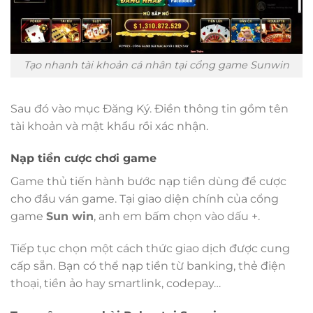
Tạo nhanh tài khoản cá nhân tại cổng game Sunwin
Sau đó vào mục Đăng Ký. Điền thông tin gồm tên
tài khoản và mật khẩu rồi xác nhận.
Nạp tiền cược chơi game
Game thủ tiến hành bước nạp tiền dùng để cược
cho đầu ván game. Tại giao diện chính của cổng
game
Sun win
, anh em bấm chọn vào dấu +.
Tiếp tục chọn một cách thức giao dịch được cung
cấp sẵn. Bạn có thể nạp tiền từ banking, thẻ điện
thoại, tiền ảo hay smartlink, codepay…